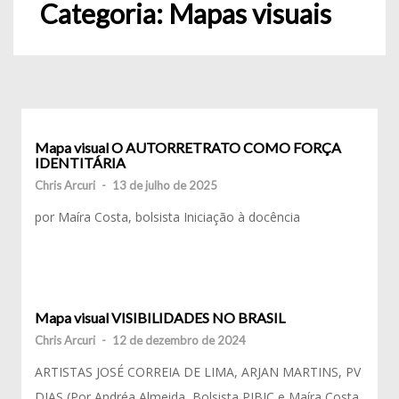
Categoria:
Mapas visuais
Mapa visual O AUTORRETRATO COMO FORÇA
IDENTITÁRIA
Chris Arcuri
-
13 de julho de 2025
por Maíra Costa, bolsista Iniciação à docência
Mapa visual VISIBILIDADES NO BRASIL
Chris Arcuri
-
12 de dezembro de 2024
ARTISTAS JOSÉ CORREIA DE LIMA, ARJAN MARTINS, PV
DIAS (Por Andréa Almeida, Bolsista PIBIC e Maíra Costa,