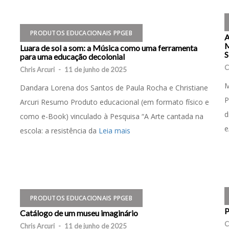
PRODUTOS EDUCACIONAIS PPGEB
Luara de sol a som: a Música como uma ferramenta
para uma educação decolonial
C
Chris Arcuri
-
11 de junho de 2025
o
M
Dandara Lorena dos Santos de Paula Rocha e Christiane
P
Arcuri Resumo Produto educacional (em formato físico e
d
como e-Book) vinculado à Pesquisa “A Arte cantada na
e
escola: a resistência da
Leia mais
PRODUTOS EDUCACIONAIS PPGEB
P
Catálogo de um museu imaginário
C
Chris Arcuri
-
11 de junho de 2025