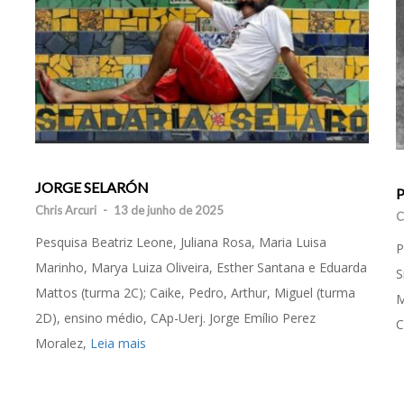
JORGE SELARÓN
Chris Arcuri
-
13 de junho de 2025
C
Pesquisa Beatriz Leone, Juliana Rosa, Maria Luisa
P
Marinho, Marya Luiza Oliveira, Esther Santana e Eduarda
S
Mattos (turma 2C); Caike, Pedro, Arthur, Miguel (turma
M
2D), ensino médio, CAp-Uerj. Jorge Emílio Perez
C
Moralez,
Leia mais