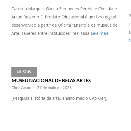
L
Carolina Marques Garcia Fernandes Pereira e Christiane
R
Arcuri Resumo O Produto Educacional é um livro digital
e
desenvolvido a partir da Oficina “Ensino e os museus de
á
Arte: saberes entre instituições” realizada
Leia mais
m
MUSEUS
MUSEU NACIONAL DE BELAS ARTES
Chris Arcuri
-
27 de maio de 2025
(Pesquisa História da arte, ensino médio CAp-Uerj)
o