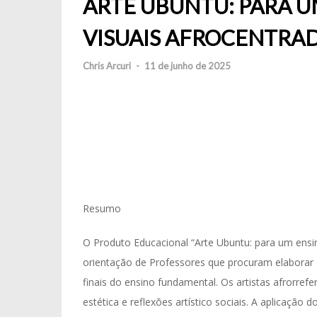
ARTE UBUNTU: PARA U
VISUAIS AFROCENTRA
Chris Arcuri
-
11 de junho de 2025
Resumo
O Produto Educacional “Arte Ubuntu: para um ensin
orientação de Professores que procuram elaborar at
finais do ensino fundamental. Os artistas afrorre
estética e reflexões artístico sociais. A aplicaçã