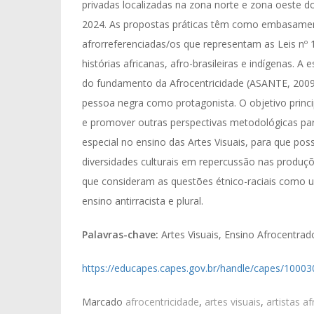
privadas localizadas na zona norte e zona oeste d
2024. As propostas práticas têm como embasament
afrorreferenciadas/os que representam as Leis nº 1
histórias africanas, afro-brasileiras e indígenas. A 
do fundamento da Afrocentricidade (ASANTE, 2009)
pessoa negra como protagonista. O objetivo princi
e promover outras perspectivas metodológicas pa
especial no ensino das Artes Visuais, para que po
diversidades culturais em repercussão nas produçõ
que consideram as questões étnico-raciais como 
ensino antirracista e plural.
Palavras-chave:
Artes Visuais, Ensino Afrocentrado
https://educapes.capes.gov.br/handle/capes/10003
Marcado
afrocentricidade
,
artes visuais
,
artistas a