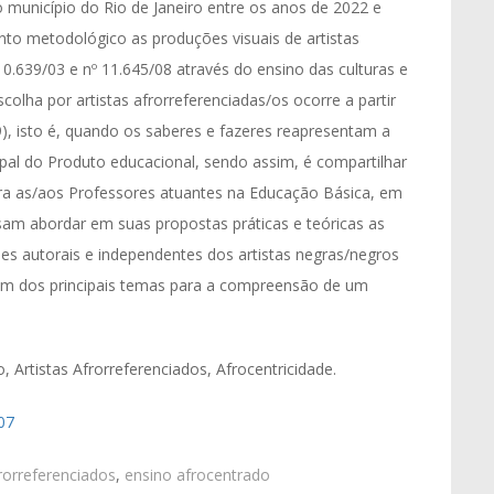
o município do Rio de Janeiro entre os anos de 2022 e
o metodológico as produções visuais de artistas
0.639/03 e nº 11.645/08 através do ensino das culturas e
escolha por artistas afrorreferenciadas/os ocorre a partir
, isto é, quando os saberes e fazeres reapresentam a
pal do Produto educacional, sendo assim, é compartilhar
ra as/aos Professores atuantes na Educação Básica, em
ssam abordar em suas propostas práticas e teóricas as
es autorais e independentes dos artistas negras/negros
um dos principais temas para a compreensão de um
, Artistas Afrorreferenciados, Afrocentricidade.
07
frorreferenciados
,
ensino afrocentrado