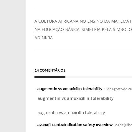
Navegação
A CULTURA AFRICANA NO ENSINO DA MATEMÁT
de
NA EDUCAÇÃO BÁSICA: SIMETRIA PELA SIMBOLO
ADINKRA
Post
14 COMENTÁRIOS
augmentin vs amoxicillin tolerability
3 de agosto de 2
augmentin vs amoxicillin tolerability
augmentin vs amoxicillin tolerability
avanafil contraindication safety overview
23 de julh