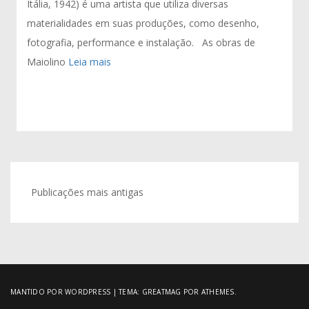
Itália, 1942) é uma artista que utiliza diversas
materialidades em suas produções, como desenho,
fotografia, performance e instalação. As obras de
Maiolino
Leia mais
Navegação
Publicações mais antigas
por
posts
MANTIDO POR WORDPRESS
|
TEMA:
GREATMAG
POR ATHEMES.