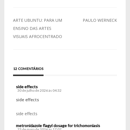
Navegação
ARTE UBUNTU: PARA UM
PAULO WERNECK
de
ENSINO DAS ARTES
VISUAIS AFROCENTRADO
Post
12 COMENTÁRIOS
side effects
30 de julho de 2026 às 04:32
side effects
side effects
metronidazole flagyl dosage for trichomoniasis
23 de maio de 2026 às 17:07