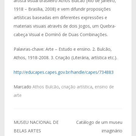
artista visual brasileiro Athos Bulcão (Rio de Janeiro,
1918 – Brasília, 2008) e vem difundir proposições
artísticas baseadas em diferentes expressões e
materiais visuais através de dois Jogos, um Quebra-
cabeça Visual e Dominó de Duas Combinações.
Palavras-chave: Arte – Estudo e ensino. 2. Bulcão,
Athos, 1918-2008. 3. Criação (Literária, artística etc.).
http://educapes.capes.gov.br/handle/capes/734883
Marcado
Athos Bulcão
,
criação artística
,
ensino de
arte
Navegação
MUSEU NACIONAL DE
Catálogo de um museu
de
BELAS ARTES
imaginário