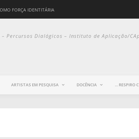
COMO FORÇA IDENTITÁRIA
JORGE SELARÓN
o – Percursos Dialógicos – Instituto de Aplicação/CA
ARTISTAS EM PESQUISA
DOCÊNCIA
… RESPIRO 