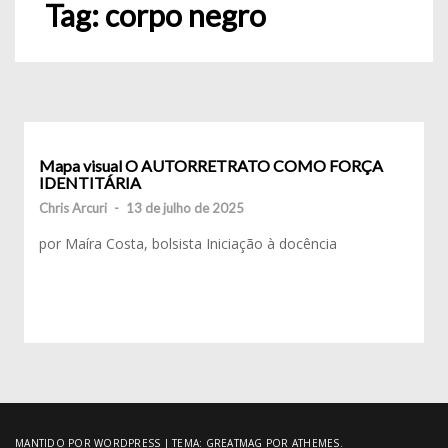
Tag:
corpo negro
Mapa visual O AUTORRETRATO COMO FORÇA
IDENTITÁRIA
Chris Arcuri
-
13 de julho de 2025
por Maíra Costa, bolsista Iniciação à docência
MANTIDO POR WORDPRESS
|
TEMA:
GREATMAG
POR ATHEMES.