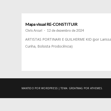
Mapa visual RE-CONSTITUIR
Chris Arcuri
-
12 de dezembro de 2024
ARTISTAS PORTINARI E GUILHERME KID (por Lariss
Cunha, Bolsista Prodocência)
MANTIDO POR WORDPRESS
|
TEMA:
GREATMAG
POR ATHEMES.