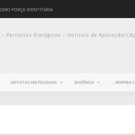
COMO FORÇA IDENTITÁRIA
JORGE SELARÓN
o – Percursos Dialógicos – Instituto de Aplicação/CA
ARTISTAS EM PESQUISA
DOCÊNCIA
… RESPIRO 