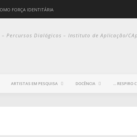
COMO FORÇA IDENTITÁRIA
JORGE SELARÓN
o – Percursos Dialógicos – Instituto de Aplicação/CA
ARTISTAS EM PESQUISA
DOCÊNCIA
… RESPIRO 