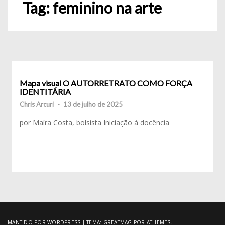
Tag:
feminino na arte
Mapa visual O AUTORRETRATO COMO FORÇA
IDENTITÁRIA
Chris Arcuri
-
13 de julho de 2025
por Maíra Costa, bolsista Iniciação à docência
MANTIDO POR WORDPRESS
|
TEMA:
GREATMAG
POR ATHEMES.