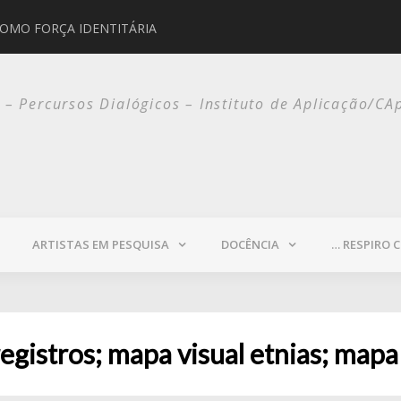
COMO FORÇA IDENTITÁRIA
JORGE SELARÓN
o – Percursos Dialógicos – Instituto de Aplicação/CA
ARTISTAS EM PESQUISA
DOCÊNCIA
… RESPIRO 
registros; mapa visual etnias; mapa