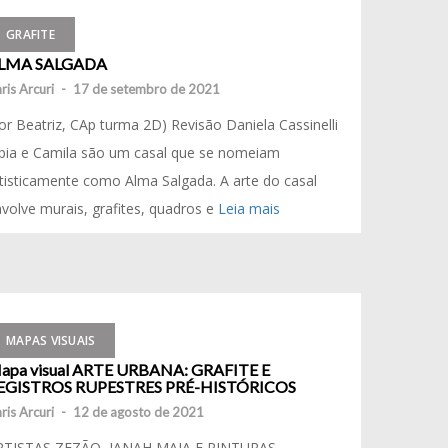
GRAFITE
LMA SALGADA
ris Arcuri
-
17 de setembro de 2021
or Beatriz, CAp turma 2D) Revisão Daniela Cassinelli
pia e Camila são um casal que se nomeiam
tisticamente como Alma Salgada. A arte do casal
volve murais, grafites, quadros e
Leia mais
MAPAS VISUAIS
apa visual ARTE URBANA: GRAFITE E
EGISTROS RUPESTRES PRÉ-HISTÓRICOS
ris Arcuri
-
12 de agosto de 2021
RTISTAS ZEZÃO, IANAH MAIA E PINTURAS