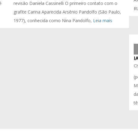
é
revisão Daniela Cassinelli O primeiro contato com o
R
grafite Carina Aparecida Arsênio Pandolfo (São Paulo,
1977), conhecida como Nina Pandolfo,
Leia mais
I
Ch
(p
Ma
da
t