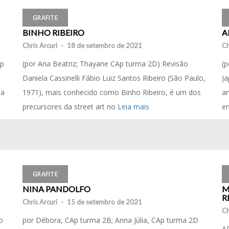
GRAFITE
BINHO RIBEIRO
A
Chris Arcuri
-
18 de setembro de 2021
Ch
Ap
(por Ana Beatriz; Thayane CAp turma 2D) Revisão
(p
Daniela Cassinelli Fábio Luiz Santos Ribeiro (São Paulo,
Ja
ma
1971), mais conhecido como Binho Ribeiro, é um dos
ar
precursores da street art no
Leia mais
en
GRAFITE
NINA PANDOLFO
M
R
Chris Arcuri
-
15 de setembro de 2021
Ch
o
por Débora, CAp turma 2B; Anna Júlia, CAp turma 2D
A