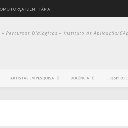
COMO FORÇA IDENTITÁRIA
JORGE SELARÓN
o – Percursos Dialógicos – Instituto de Aplicação/CA
ARTISTAS EM PESQUISA
DOCÊNCIA
… RESPIRO 