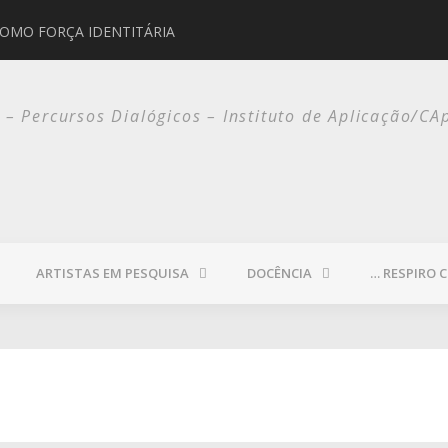
COMO FORÇA IDENTITÁRIA
JORGE SELARÓN
o – Percursos Dialógicos – Instituto de Aplicação/CA
ARTISTAS EM PESQUISA
DOCÊNCIA
… RESPIRO 