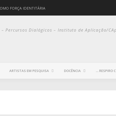
COMO FORÇA IDENTITÁRIA
JORGE SELARÓN
o – Percursos Dialógicos – Instituto de Aplicação/CA
ARTISTAS EM PESQUISA
DOCÊNCIA
… RESPIRO 