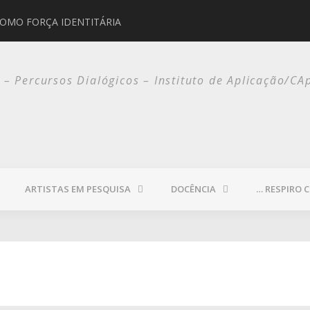
COMO FORÇA IDENTITÁRIA
JORGE SELARÓN
o – Percursos Dialógicos – Instituto de Aplicação/CA
ARTISTAS EM PESQUISA
DOCÊNCIA
… RESPIRO 