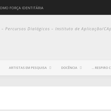
COMO FORÇA IDENTITÁRIA
JORGE SELARÓN
o – Percursos Dialógicos – Instituto de Aplicação/CA
ARTISTAS EM PESQUISA
DOCÊNCIA
… RESPIRO 