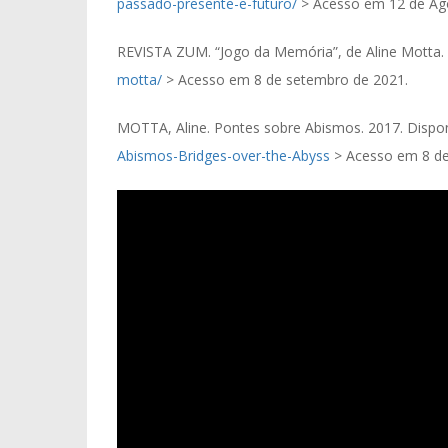
passado-presente-e-futuro/
> Acesso em 12 de Ag
REVISTA ZUM. “Jogo da Memória”, de Aline Motta. 
motta/
> Acesso em 8 de setembro de 2021.
MOTTA, Aline. Pontes sobre Abismos. 2017. Dispo
Abismos-Bridges-over-the-Abyss
> Acesso em 8 de