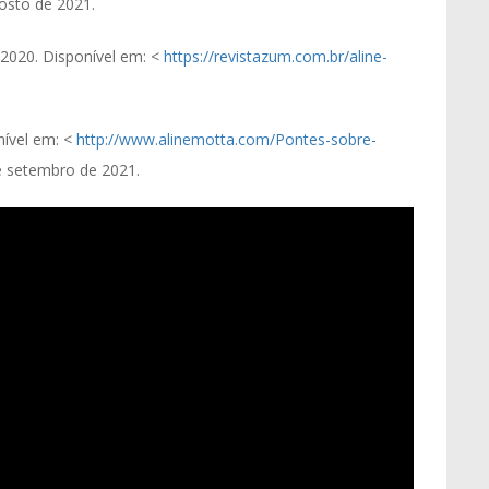
osto de 2021.
2020. Disponível em: <
https://revistazum.com.br/aline-
nível em: <
http://www.alinemotta.com/Pontes-sobre-
 setembro de 2021.