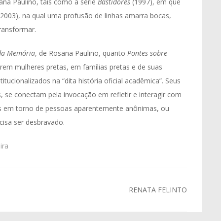
na Paulino, tais como a série
Bastidores
(1997), em que
2003), na qual uma profusão de linhas amarra bocas,
transformar.
da Memória
, de Rosana Paulino, quanto
Pontes sobre
rem mulheres pretas, em famílias pretas e de suas
itucionalizados na “dita história oficial acadêmica”. Seus
, se conectam pela invocação em refletir e interagir com
s em torno de pessoas aparentemente anônimas, ou
cisa ser desbravado.
ira
RENATA FELINTO