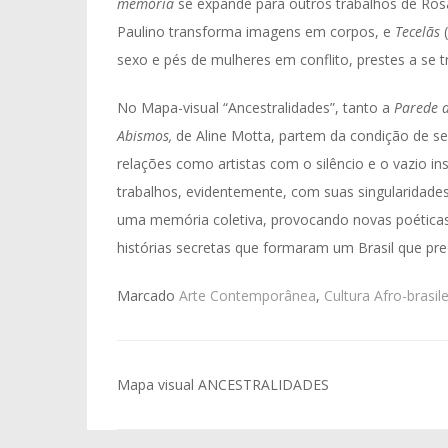
memória
se expande para outros trabalhos de Rosa
Paulino transforma imagens em corpos, e
Tecelãs
(
sexo e pés de mulheres em conflito, prestes a se 
No Mapa-visual “Ancestralidades”, tanto a
Parede 
Abismos,
de Aline Motta, partem da condição de se
relações como artistas com o silêncio e o vazio inst
trabalhos, evidentemente, com suas singularidades
uma memória coletiva, provocando novas poética
histórias secretas que formaram um Brasil que pre
Marcado
Arte Contemporânea
,
Cultura Afro-brasile
Navegação
Mapa visual ANCESTRALIDADES
de