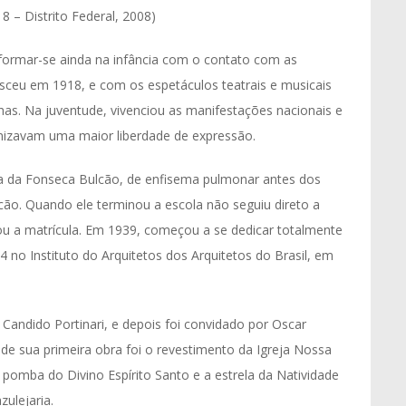
18 – Distrito Federal, 2008)
 formar-se ainda na infância com o contato com as
asceu em 1918, e com os espetáculos teatrais e musicais
as. Na juventude, vivenciou as manifestações nacionais e
onizavam uma maior liberdade de expressão.
a da Fonseca Bulcão, de enfisema pulmonar antes dos
lcão. Quando ele terminou a escola não seguiu direto a
ncou a matrícula. Em 1939, começou a se dedicar totalmente
4 no Instituto do Arquitetos dos Arquitetos do Brasil, em
Candido Portinari, e depois foi convidado por Oscar
nde sua primeira obra foi o revestimento da Igreja Nossa
pomba do Divino Espírito Santo e a estrela da Natividade
zulejaria.