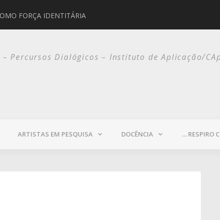
PAULO WERNECK
o – Percursos Dialógicos – Instituto de Aplicação/CA
ARTISTAS EM PESQUISA
DOCÊNCIA
… RESPIRO 