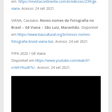
em
https://revistacontinente.com.br/edicoes/239/ge-
viana
. Acesso: 24 set 2021.
VIANA, Cassiano.
Novos nomes da fotografia no
Brasil – Gê Viana – São Luiz, Maranhão.
Disponível
em
https://www.itaucultural.org.br/novos-nomes-
fotografia-brasil-viana-luis
. Acesso: 24 set 2021.
PIPA 2020 / Gê Viana
Disponível em
https://www.youtube.com/watch?
v=lehYKux87sI
. Acesso: 24 set 2021.