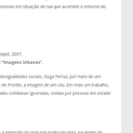
pessoas em situação de rua que acomete o entorno do
papel, 2007.
 “Imagens Urbanas”.
desigualdades sociais, Guga Ferraz, por meio de um
o de Frontin, a imagem de um céu. Em mais um trabalho,
idades cotidianas ignoradas, vividas por pessoas em estado
ar a extensão do mar que podia ser vista, na região do