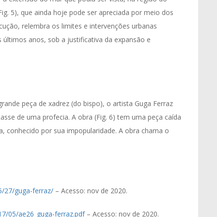
(Fig. 5), que ainda hoje pode ser apreciada por meio dos
ecução, relembra os limites e intervenções urbanas
 últimos anos, sob a justificativa da expansão e
ande peça de xadrez (do bispo), o artista Guga Ferraz
atasse de uma profecia. A obra (Fig. 6) tem uma peça caída
ca, conhecido por sua impopularidade. A obra chama o
/27/guga-ferraz/
– Acesso: nov de 2020.
17/05/ae26_guga-ferraz.pdf
– Acesso: nov de 2020.