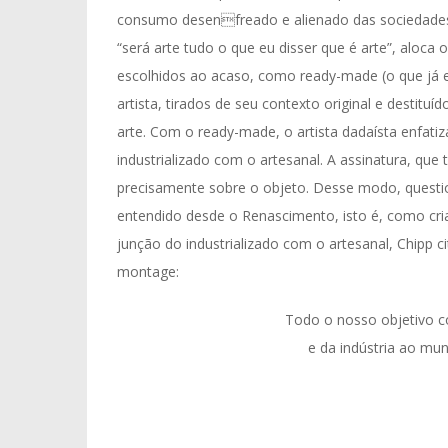
consumo desenfreado e alienado das sociedades
“será arte tudo o que eu disser que é arte”, aloc
escolhidos ao acaso, como ready-made (o que já es
artista, tirados de seu contexto original e destitu
arte. Com o ready-made, o artista dadaísta enfat
industrializado com o artesanal. A assinatura, que t
precisamente sobre o objeto. Desse modo, questio
entendido desde o Renascimento, isto é, como cria
junção do industrializado com o artesanal, Chip
montage:
Todo o nosso objetivo c
e da indústria ao mu