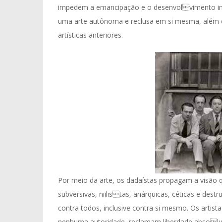
impedem a emancipação e o desenvolvimento i
uma arte autônoma e reclusa em si mesma, além da
artísticas anteriores.
Por meio da arte, os dadaístas propagam a visão
subversivas, niilistas, anárquicas, céticas e des
contra todos, inclusive contra si mesmo. Os artis
nenhuma autoridade, reclamam liberdade absol