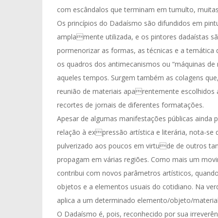
com escândalos que terminam em tumulto, muitas
Os princípios do Dadaísmo são difundidos em pintu
amplamente utilizada, e os pintores dadaístas sã
pormenorizar as formas, as técnicas e a temática
os quadros dos antimecanismos ou “máquinas de na
aqueles tempos. Surgem também as colagens que, m
reunião de materiais aparentemente escolhidos 
recortes de jornais de diferentes formatações.
Apesar de algumas manifestações públicas ainda p
relação à expressão artística e literária, nota-s
pulverizado aos poucos em virtude de outros tan
propagam em várias regiões. Como mais um movi
contribui com novos parâmetros artísticos, quando 
objetos e a elementos usuais do cotidiano. Na ver
aplica a um determinado elemento/objeto/material
O Dadaísmo é, pois, reconhecido por sua irreverênc