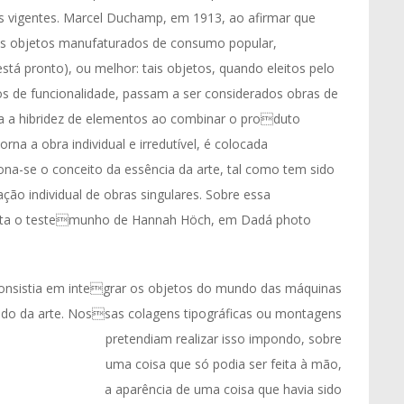
 vigentes. Marcel Duchamp, em 1913, ao afirmar que
a os objetos manufaturados de consumo popular,
tá pronto), ou melhor: tais objetos, quando eleitos pelo
ídos de funcionalidade, passam a ser considerados obras de
iza a hibridez de elementos ao combinar o produto
orna a obra individual e irredutível, é colocada
na-se o conceito da essência da arte, tal como tem sido
ção individual de obras singulares. Sobre essa
p cita o testemunho de Hannah Höch, em Dadá photo
onsistia em integrar os objetos do mundo das máquinas
ndo da arte. Nossas colagens tipográficas ou montagens
pretendiam realizar isso impondo, sobre
uma coisa que só podia ser feita à mão,
a aparência de uma coisa que havia sido