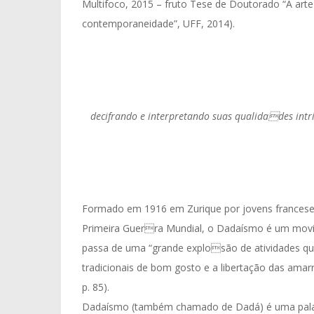
Multifoco, 2015 – fruto Tese de Doutorado “A art
contemporaneidade”, UFF, 2014).
decifrando e interpretando suas qualidades intr
Formado em 1916 em Zurique por jovens franceses
Primeira Guerra Mundial, o Dadaísmo é um movim
passa de uma “grande explosão de atividades que
tradicionais de bom gosto e a libertação das amar
p. 85).
Dadaísmo (também chamado de Dadá) é uma palavra 