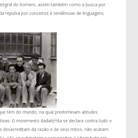
ntegral do homem, assim também como a busca por
 repulsa por conceitos e tendências de linguagens
 que têm do mundo, na qual predominam atitudes
trutivas. O movimento dadaísta se declara contra tudo e
tas desacreditam da razão e de seus mitos, não acatam
uta, não se submetem a convenções e põem tudo em