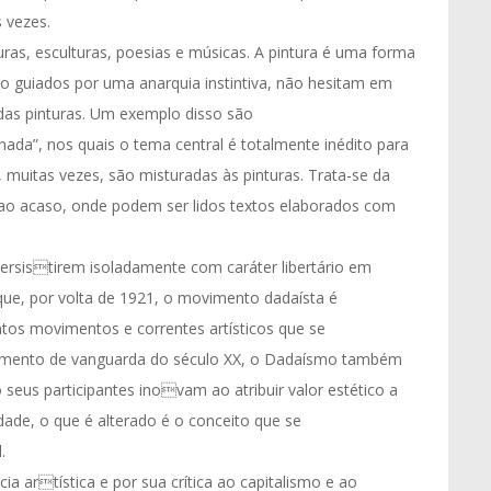
 vezes.
ras, esculturas, poesias e músicas. A pintura é uma forma
o guiados por uma anarquia instintiva, não hesitam em
 das pinturas. Um exemplo disso são
da”, nos quais o tema central é totalmente inédito para
uitas vezes, são misturadas às pinturas. Trata-se da
ao acaso, onde podem ser lidos textos elaborados com
ersistirem isoladamente com caráter libertário em
e que, por volta de 1921, o movimento dadaísta é
tos movimentos e correntes artísticos que se
mento de vanguarda do século XX, o Dadaísmo também
seus participantes inovam ao atribuir valor estético a
dade, o que é alterado é o conceito que se
.
ia artística e por sua crítica ao capitalismo e ao