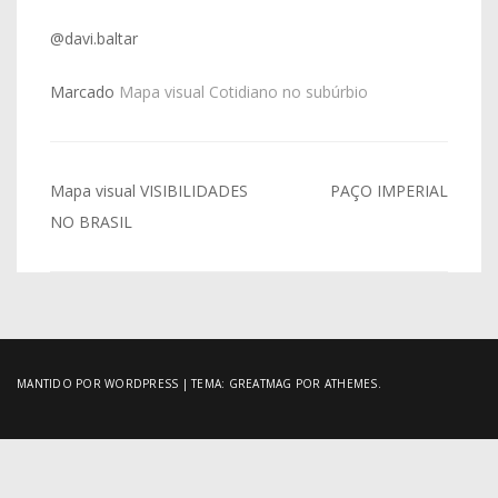
@davi.baltar
Marcado
Mapa visual Cotidiano no subúrbio
Navegação
Mapa visual VISIBILIDADES
PAÇO IMPERIAL
de
NO BRASIL
Post
MANTIDO POR WORDPRESS
|
TEMA:
GREATMAG
POR ATHEMES.