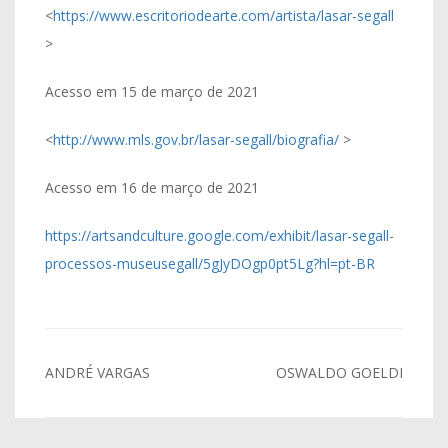
<
https://www.escritoriodearte.com/artista/lasar-segall
>
Acesso em 15 de março de 2021
<
http://www.mls.gov.br/lasar-segall/biografia/
>
Acesso em 16 de março de 2021
https://artsandculture.google.com/exhibit/lasar-segall-
processos-museusegall/5gJyDOgp0pt5Lg?hl=pt-BR
Navegação
ANDRÉ VARGAS
OSWALDO GOELDI
de
Post