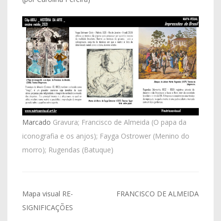
Marcado
Gravura; Francisco de Almeida (O papa da
iconografia e os anjos); Fayga Ostrower (Menino do
morro); Rugendas (Batuque)
Navegação
Mapa visual RE-
FRANCISCO DE ALMEIDA
de
SIGNIFICAÇÕES