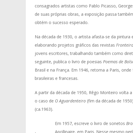
consagrados artistas como Pablo Picasso, Georges
de suas próprias obras, a exposição passa também 
obtém o sucesso esperado.
Na década de 1930, o artista afasta-se da pintura e
elaborando projetos gráficos das revistas
Fronteir
jovens escritores, trabalhando também como dire
seguinte, publica o livro de poesias
Poemas de Bols
Brasil e na França. Em 1946, retorna a Paris, onde
brasileiras e francesas.
A partir da década de 1950, Rêgo Monteiro volta a
o caso de
O Aguardenteiro
(fim da década de 1950
(ca.1963).
Em 1957, escreve o livro de sonetos
Bro
Apollinaire, em Paris. Nesse mesmo perí