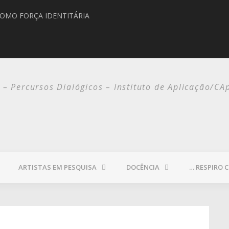
COMO FORÇA IDENTITÁRIA
o – Percursos Dialógicos – Instituto de Aplicação/CA
ARTISTAS EM PESQUISA
DOCÊNCIA
… RESPIRO 