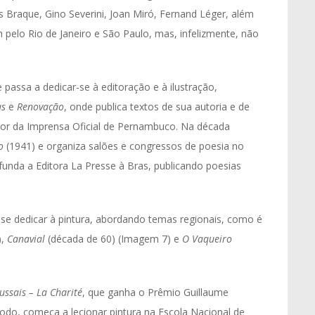
 Braque, Gino Severini, Joan Miró, Fernand Léger, além
pelo Rio de Janeiro e São Paulo, mas, infelizmente, não
 passa a dedicar-se à editoração e à ilustração,
as
e
Renovação
, onde publica textos de sua autoria e de
tor da Imprensa Oficial de Pernambuco. Na década
o
(1941) e organiza salões e congressos de poesia no
 funda a Editora La Presse à Bras, publicando poesias
 se dedicar à pintura, abordando temas regionais, como é
),
Canavial
(década de 60) (Imagem 7) e
O Vaqueiro
ussais – La Charité
, que ganha o Prêmio Guillaume
odo, começa a lecionar pintura na Escola Nacional de