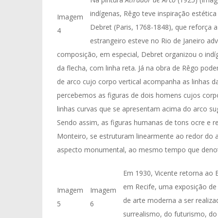
indígenas, Rêgo teve inspiração estétic
Imagem
Debret (Paris, 1768-1848), que reforça a
4
estrangeiro esteve no Rio de Janeiro ad
composição, em especial, Debret organizou o indí
da flecha, com linha reta. Já na obra de Rêgo pode
de arco cujo corpo vertical acompanha as linhas da
percebemos as figuras de dois homens cujos corp
linhas curvas que se apresentam acima do arco sug
Sendo assim, as figuras humanas de tons ocre e re
Monteiro, se estruturam linearmente ao redor do 
aspecto monumental, ao mesmo tempo que denota
Em 1930, Vicente retorna ao B
em Recife, uma exposição de a
Imagem
Imagem
de arte moderna a ser realiz
5
6
surrealismo, do futurismo, d