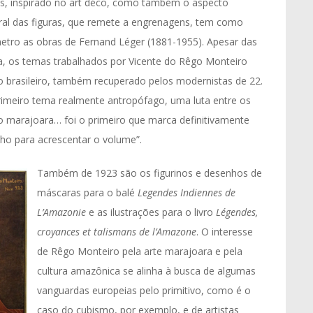
s, inspirado no art déco, como também o aspecto
ral das figuras, que remete a engrenagens, tem como
etro as obras de Fernand Léger (1881-1955). Apesar das
ra, os temas trabalhados por Vicente do Rêgo Monteiro
 brasileiro, também recuperado pelos modernistas de 22.
primeiro tema realmente antropófago, uma luta entre os
o marajoara… foi o primeiro que marca definitivamente
nho para acrescentar o volume”.
Também de 1923 são os figurinos e desenhos de
máscaras para o balé
Legendes Indiennes de
L’Amazonie
e as ilustrações para o livro
Légendes,
croyances et talismans de l’Amazone
. O interesse
de Rêgo Monteiro pela arte marajoara e pela
cultura amazônica se alinha à busca de algumas
vanguardas europeias pelo primitivo, como é o
caso do cubismo, por exemplo, e de artistas