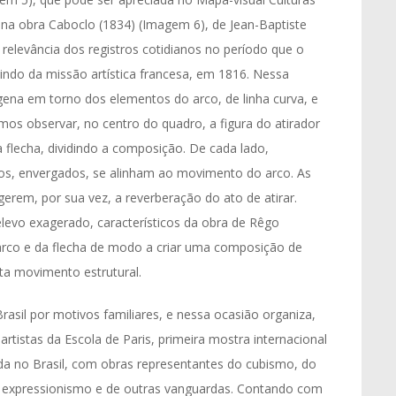
a na obra Caboclo (1834) (Imagem 6), de Jean-Baptiste
 relevância dos registros cotidianos no período que o
vindo da missão artística francesa, em 1816. Nessa
gena em torno dos elementos do arco, de linha curva, e
mos observar, no centro do quadro, a figura do atirador
 flecha, dividindo a composição. De cada lado,
os, envergados, se alinham ao movimento do arco. As
erem, por sua vez, a reverberação do ato de atirar.
levo exagerado, característicos da obra de Rêgo
arco e da flecha de modo a criar uma composição de
 movimento estrutural.
rasil por motivos familiares, e nessa ocasião organiza,
rtistas da Escola de Paris, primeira mostra internacional
ada no Brasil, com obras representantes do cubismo, do
o expressionismo e de outras vanguardas. Contando com