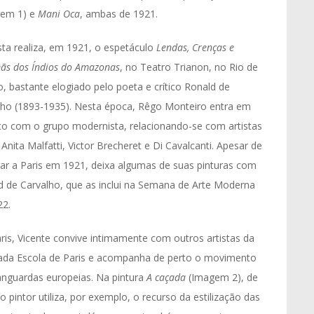
gem 1) e
Mani Oca
, ambas de 1921.
sta realiza, em 1921, o espetáculo
Lendas, Crenças e
mãs dos Índios do Amazonas
, no Teatro Trianon, no Rio de
o, bastante elogiado pelo poeta e crítico Ronald de
lho (1893-1935). Nesta época, Rêgo Monteiro entra em
to com o grupo modernista, relacionando-se com artistas
nita Malfatti, Victor Brecheret e Di Cavalcanti. Apesar de
nar a Paris em 1921, deixa algumas de suas pinturas com
d de Carvalho, que as inclui na Semana de Arte Moderna
22.
ris, Vicente convive intimamente com outros artistas da
da Escola de Paris e acompanha de perto o movimento
anguardas europeias. Na pintura
A caçada
(Imagem 2), de
o pintor utiliza, por exemplo, o recurso da estilização das