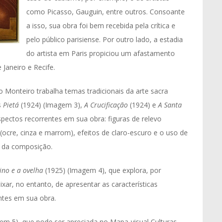
como Picasso, Gauguin, entre outros. Consoante
a isso, sua obra foi bem recebida pela crítica e
pelo público parisiense. Por outro lado, a estadia
do artista em Paris propiciou um afastamento
Janeiro e Recife.
o Monteiro trabalha temas tradicionais da arte sacra
s
Pietá
(1924) (Imagem 3),
A Crucificação
(1924) e
A Santa
pectos recorrentes em sua obra: figuras de relevo
 (ocre, cinza e marrom), efeitos de claro-escuro e o uso de
ra da composição.
no e a ovelha
(1925) (Imagem 4), que explora, por
xar, no entanto, de apresentar as características
tes em sua obra.
em 5), que pode ser apreciada no Mapa-visual Culturas