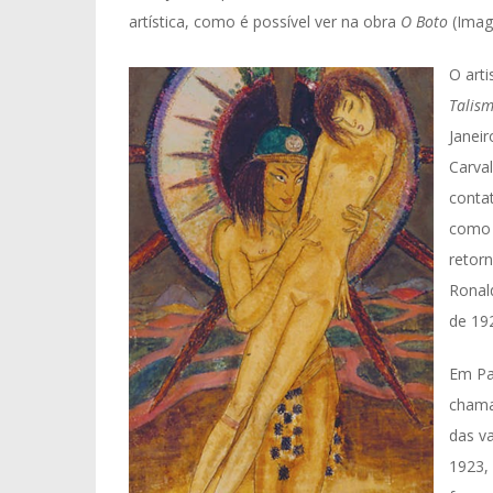
artística, como é possível ver na obra
O Boto
(Ima
O arti
Talis
Janeir
Carva
conta
como A
retor
Ronal
de 19
Em Pa
chama
das v
1923, 