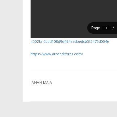
4502fa 0bdd108d9d494eedbedcb5f5476d004e
https://www.arcoeditores.com/
Navegação
IANAH MAIA
de
Post