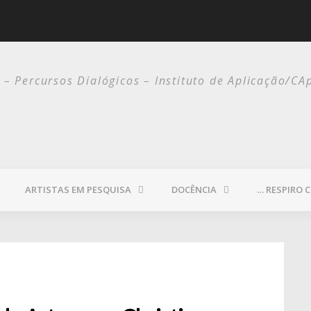
PAULO WERNECK
o – Percursos Dialógicos – Instituto de Aplicação/CA
ARTISTAS EM PESQUISA
DOCÊNCIA
… RESPIRO 