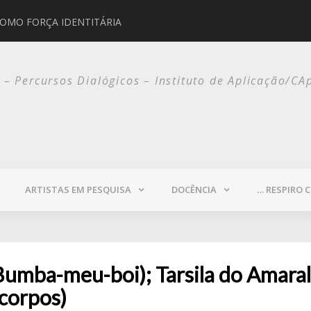
COMO FORÇA IDENTITÁRIA
JORGE SELARÓN
o – Percursos Dialógicos – Instituto de Aplicação/CA
ARTISTAS EM PESQUISA
DOCÊNCIA
… RESPIRO 
Bumba-meu-boi); Tarsila do Amaral 
corpos)