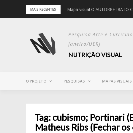
Pular
Mapa visual O AUTORRETRATO 
MAIS RECENTES
para
o
conteúdo
Pesquisa Arte e Currícul
Janeiro/UERJ
NUTRIÇÃO VISUAL
O PROJETO
PESQUISAS
MAPAS VISUAIS
Tag:
cubismo; Portinari (
Matheus Ribs (Fechar os 