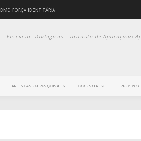
COMO FORÇA IDENTITÁRIA
JORGE SELARÓN
o – Percursos Dialógicos – Instituto de Aplicação/CA
ARTISTAS EM PESQUISA
DOCÊNCIA
… RESPIRO 