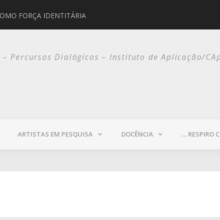
COMO FORÇA IDENTITÁRIA
JORGE SELARÓN
o – Percursos Dialógicos – Instituto de Aplicação/CA
ARTISTAS EM PESQUISA
DOCÊNCIA
… RESPIRO 