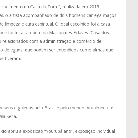
acudimento da Casa da Torre”, realizada em 2015
ual, o artista acompanhado de dois homens carrega maços
de limpeza e cura espiritual. O local escolhido foi a casa
ance foi feita também na Maison des Eclaves (Casa dos
tão relacionados com a administração e comércio de
tação de eguns, que podem ser entendidos como almas que
ue tiveram.
useus e galerias pelo Brasil e pelo mundo. Atualmente é
ila Seca.
io abriu a exposição “Yourùbáiano”, exposição individual