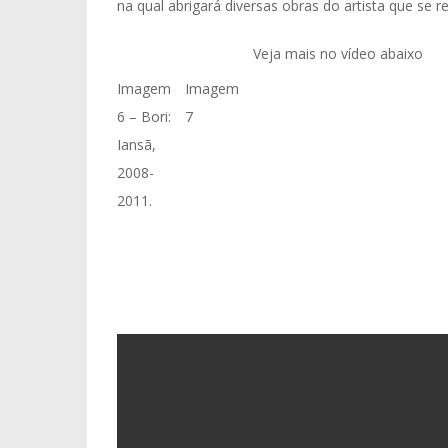
na qual abrigará diversas obras do artista que se r
Veja mais no vídeo abaixo
Imagem
Imagem
6 – Bori:
7
Iansã,
2008-
2011.