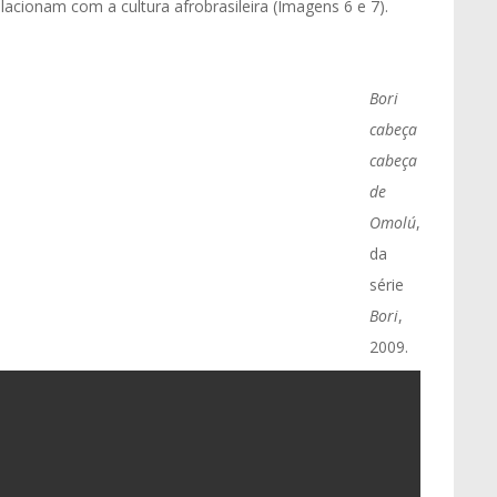
elacionam com a cultura afrobrasileira (Imagens 6 e 7).
Bori
cabeça
cabeça
de
Omolú
,
da
série
Bori
,
2009.