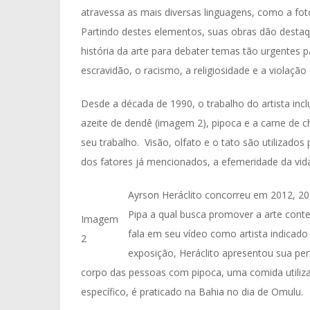
atravessa as mais diversas linguagens, como a foto
Partindo destes elementos, suas obras dão destaqu
história da arte para debater temas tão urgentes p
escravidão, o racismo, a religiosidade e a violação
Desde a década de 1990, o trabalho do artista in
azeite de dendê (imagem 2), pipoca e a carne de 
seu trabalho. Visão, olfato e o tato são utilizados
dos fatores já mencionados, a efemeridade da vid
Ayrson Heráclito concorreu em 2012, 20
Pipa a qual busca promover a arte conte
Imagem
fala em seu vídeo como artista indicad
2
exposição, Heráclito apresentou sua pe
corpo das pessoas com pipoca, uma comida utilizad
específico, é praticado na Bahia no dia de Omulu.