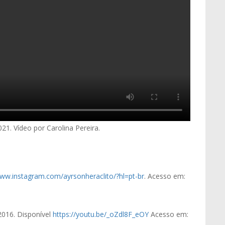
21. Vídeo por Carolina Pereira.
www.instagram.com/ayrsonheraclito/?hl=pt-br
. Acesso em:
 2016. Disponível
https://youtu.be/_oZdl8F_eOY
Acesso em: