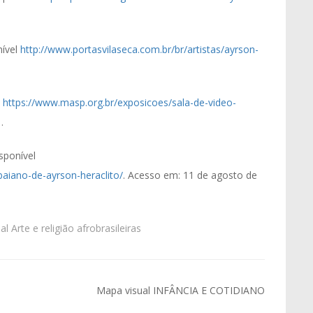
nível
http://www.portasvilaseca.com.br/br/artistas/ayrson-
l
https://www.masp.org.br/exposicoes/sala-de-video-
.
sponível
aiano-de-ayrson-heraclito/
. Acesso em: 11 de agosto de
l Arte e religião afrobrasileiras
Mapa visual INFÂNCIA E COTIDIANO