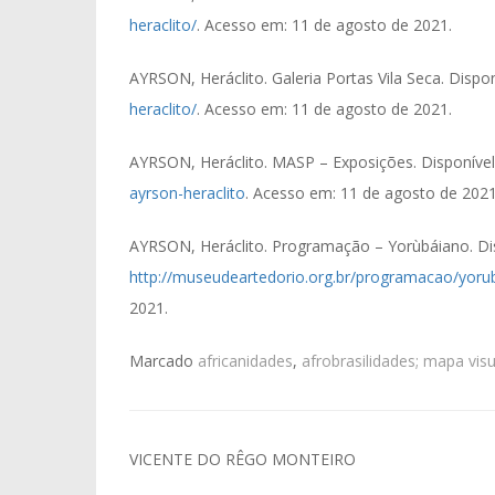
heraclito/
. Acesso em: 11 de agosto de 2021.
AYRSON, Heráclito. Galeria Portas Vila Seca. Dispo
heraclito/
. Acesso em: 11 de agosto de 2021.
AYRSON, Heráclito. MASP – Exposições. Disponíve
ayrson-heraclito
. Acesso em: 11 de agosto de 2021
AYRSON, Heráclito. Programação – Yorùbáiano. Di
http://museudeartedorio.org.br/programacao/yorub
2021.
Marcado
africanidades
,
afrobrasilidades; mapa visua
Navegação
VICENTE DO RÊGO MONTEIRO