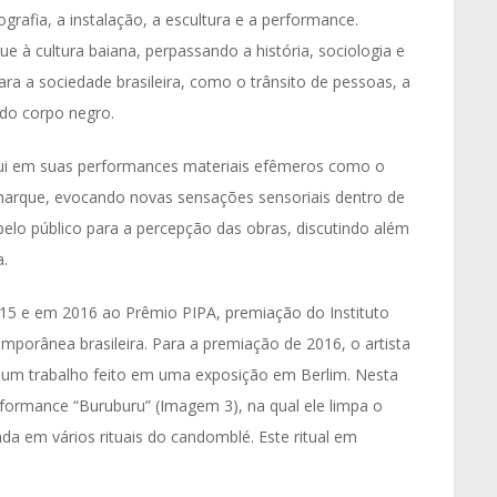
grafia, a instalação, a escultura e a performance.
e à cultura baiana, perpassando a história, sociologia e
ara a sociedade brasileira, como o trânsito de pessoas, a
 do corpo negro.
clui em suas performances materiais efêmeros como o
charque, evocando novas sensações sensoriais dentro de
 pelo público para a percepção das obras, discutindo além
a.
15 e em 2016 ao Prêmio PIPA, premiação do Instituto
mporânea brasileira. Para a premiação de 2016, o artista
o um trabalho feito em uma exposição em Berlim. Nesta
rformance “Buruburu” (Imagem 3), na qual ele limpa o
a em vários rituais do candomblé. Este ritual em