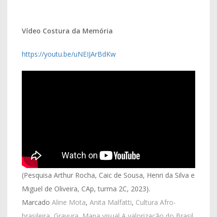
Vídeo Costura da Memória
https://youtu.be/uNEIJArBdKw​
(Pesquisa Arthur Rocha, Caic de Sousa, Henri da Silva e
Miguel de Oliveira, CAp, turma 2C, 2023).
Marcado
Aline Mota
,
Anita Malfatti
,
Cultura Afro-
brasileira
,
Gravura
,
Mapa visual A valorização do Brasil
,