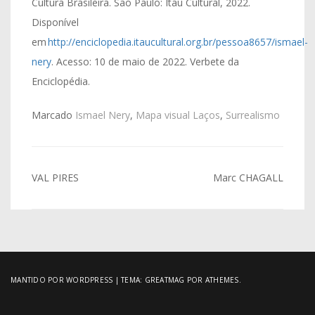
Cultura Brasileira. São Paulo: Itaú Cultural, 2022.
Disponível
em
http://enciclopedia.itaucultural.org.br/pessoa8657/ismael-
nery
. Acesso: 10 de maio de 2022. Verbete da
Enciclopédia.
Marcado
Ismael Nery
,
Mapa visual Laços
,
Surrealismo
Navegação
VAL PIRES
Marc CHAGALL
de
Post
MANTIDO POR WORDPRESS
|
TEMA:
GREATMAG
POR ATHEMES.