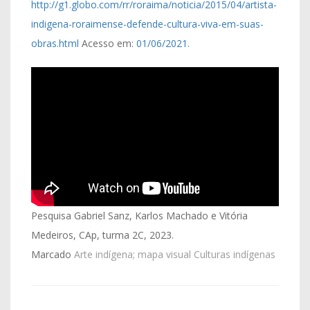
http://g1.globo.com/rr/roraima/noticia/2015/04/artista-
indigena-roraimense-defende-cultura-viva-em-suas-
obras.html
Acesso em
: 01/06/2021.
Pesquisa Gabriel Sanz, Karlos Machado e Vitória
Medeiros, CAp, turma 2C, 2023.
Marcado
Arte indígena; mapa visual Culturas indígenas