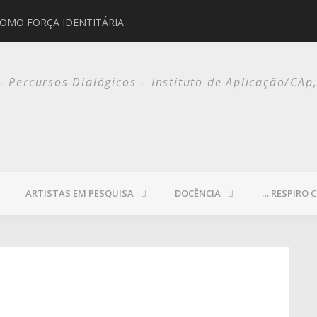
COMO FORÇA IDENTITÁRIA
JORGE SELARÓN
 – Percursos Dialógicos – Instituto de Aplicação/CAp
ARTISTAS EM PESQUISA
DOCÊNCIA
… RESPIRO 