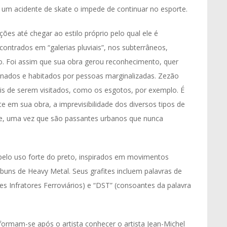
 um acidente de skate o impede de continuar no esporte.
es até chegar ao estilo próprio pelo qual ele é
ontrados em “galerias pluviais”, nos subterrâneos,
. Foi assim que sua obra gerou reconhecimento, quer
nados e habitados por pessoas marginalizadas. Zezão
eis de serem visitados, como os esgotos, por exemplo. É
te em sua obra, a imprevisibilidade dos diversos tipos de
te, uma vez que são passantes urbanos que nunca
o pelo uso forte do preto, inspirados em movimentos
buns de Heavy Metal. Seus grafites incluem palavras de
res Infratores Ferroviários) e “DST” (consoantes da palavra
formam-se após o artista conhecer o artista Jean-Michel