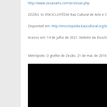
http://www.zezaoarts.com.br/zezao.php
ZEZÃO. In: ENCICLOPÉDIA Itaú Cultural de Arte e Cul
Disponível em:
http://enciclopedia.itaucultural.or
Acesso em: 14 de julho de 2021. Verbete da Encicl
Metrópolis: O grafite de Zezão. 21 de mai. de 2016