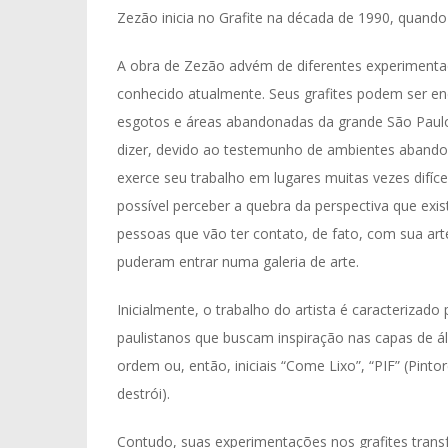
Zezão inicia no Grafite na década de 1990, quando
A obra de Zezão advém de diferentes experimentaçõ
conhecido atualmente. Seus grafites podem ser enc
esgotos e áreas abandonadas da grande São Paulo
dizer, devido ao testemunho de ambientes abando
exerce seu trabalho em lugares muitas vezes difíc
possível perceber a quebra da perspectiva que exis
pessoas que vão ter contato, de fato, com sua ar
puderam entrar numa galeria de arte.
Inicialmente, o trabalho do artista é caracterizad
paulistanos que buscam inspiração nas capas de ál
ordem ou, então, iniciais “Come Lixo”, “PIF” (Pinto
destrói).
Contudo, suas experimentações nos grafites trans