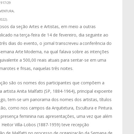
1917/29
(VENTURA,
2022).
osos da seção Artes e Artistas, em meio a outras
blicado na terça-feira de 14 de fevereiro, dia seguinte ao
rês dias do evento, o jornal transcreveu a conferência do
Semana Arte Moderna, na qual falava sobre as intenções
quivalente a 500,00 reais atuais para sentar-se em uma
rotes e frisas, naquelas três noites. ​
nção são os nomes dos participantes que compõem a
artista Anita Malfatti (SP, 1884-1964), principal expoente
ogo, tem-se um panorama dos nomes dos artistas, títulos
ão, como nos campos da Arquitetura, Escultura e Pintura.
a presença feminina nas apresentações, uma vez que além
Heitor Villa-Lobos (1887-1959) teve recepção
ção de Malfatti no processo de organização da Semana de