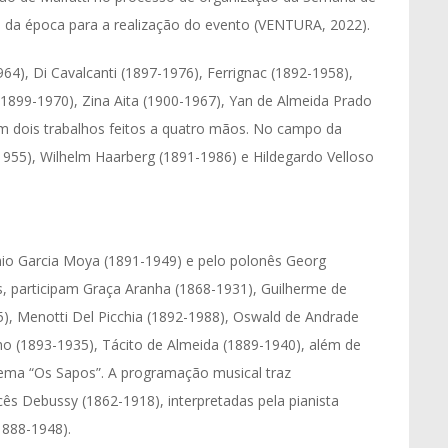
es da época para a realização do evento (VENTURA, 2022).
964), Di Cavalcanti (1897-1976), Ferrignac (1892-1958),
(1899-1970), Zina Aita (1900-1967), Yan de Almeida Prado
om dois trabalhos feitos a quatro mãos. No campo da
-1955), Wilhelm Haarberg (1891-1986) e Hildegardo Velloso
ônio Garcia Moya (1891-1949) e pelo polonês Georg
as, participam Graça Aranha (1868-1931), Guilherme de
), Menotti Del Picchia (1892-1988), Oswald de Andrade
ho (1893-1935), Tácito de Almeida (1889-1940), além de
oema “Os Sapos”. A programação musical traz
ês Debussy (1862-1918), interpretadas pela pianista
1888-1948).