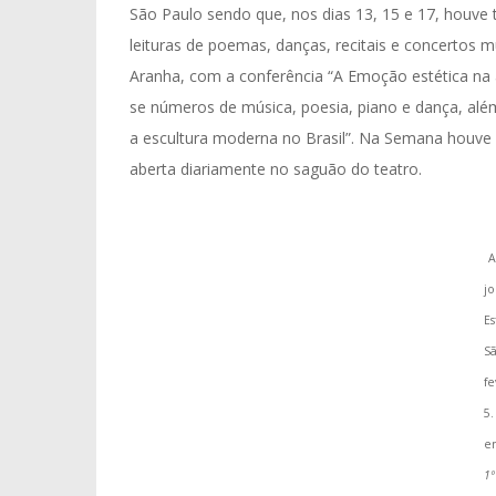
São Paulo sendo que, nos dias 13, 15 e 17, houve 
leituras de poemas, danças, recitais e concertos mu
Aranha, com a conferência “A Emoção estética na 
se números de música, poesia, piano e dança, além
a escultura moderna no Brasil”. Na Semana houve
aberta diariamente no saguão do teatro.
A
jo
E
Sã
fe
5
e
1º