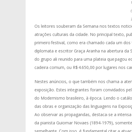
Os leitores souberam da Semana nos textos notici
atrações culturais da cidade.​ No principal texto, pu
primeiro festival, como era chamado cada um dos t
diplomata e escritor Graça Aranha na abertura da 
do grupo ali reunido para uma plateia que pagou e
cadeira comum, ou R$ 4.650,00 por lugares nos cama
Nestes anúncios, o que também nos chama a ate
exposição. Estes integrantes foram convidados pela 
do Modernismo brasileiro, à época. Lendo o catál
das obras e organização das linguagens na Exposiç
Ao observar as propagandas, destaca-se a intens
da pianista Guiomar Novaes (1894-1979), somente 
semelhante. Com isso, é fundamental citar a atua