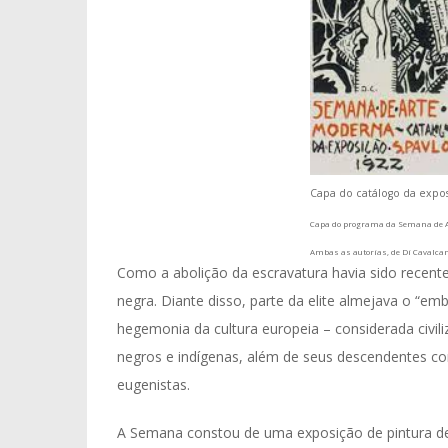
Capa do catálogo da expo
Capa do programa da Semana de A
Ambas as autorias,
de Di Cavalcan
Como a abolição da escravatura havia sido recente
negra. Diante disso, parte da elite almejava o “em
hegemonia da cultura europeia – considerada civil
negros e indígenas, além de seus descendentes con
eugenistas.
A Semana constou de uma exposição de pintura de 