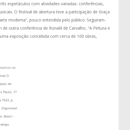
três espetáculos com atividades variadas: conferências,
sicais. O festival de abertura teve a participação de Graça
arte moderna”, pouco entendida pelo público. Seguiram-
 de outra conferência de Ronald de Carvalho, “A Pintura e
 uma exposição concebida com cerca de 100 obras,
núncio no
rnal O
stado de
o Paulo, 17
v 1922, p.
.
Disponível
m:
Brasil –
 tempo