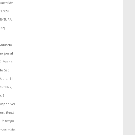
dernista
,
917/29
VENTURA,
22).
Anúncio
no jornal
O Estado
de São
Paulo, 11
fev 1922,
p. 5.
Disponível
em:
Brasil
– 1º tempo
modernista
,