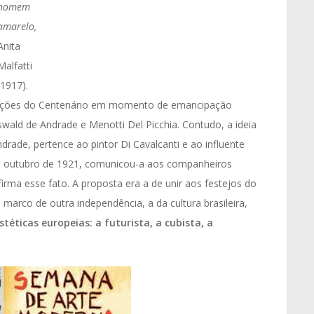
homem
amarelo,
Anita
Malfatti
(1917).
ações do Centenário em momento de emancipação
Oswald de Andrade e Menotti Del Picchia. Contudo, a ideia
ade, pertence ao pintor Di Cavalcanti e ao influente
em outubro de 1921, comunicou-a aos companheiros
irma esse fato. A proposta era a de unir aos festejos do
marco de outra independência, a da cultura brasileira,
téticas europeias: a futurista, a cubista, a