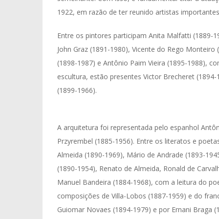
1922, em razão de ter reunido artistas important
Entre os pintores participam Anita Malfatti (1889-1
John Graz (1891-1980), Vicente do Rego Monteiro 
(1898-1987) e Antônio Paim Vieira (1895-1988), c
escultura, estão presentes Victor Brecheret (1894
(1899-1966).
A arquitetura foi representada pelo espanhol Ant
Przyrembel (1885-1956). Entre os literatos e poet
Almeida (1890-1969), Mário de Andrade (1893-1945
(1890-1954), Renato de Almeida, Ronald de Carval
Manuel Bandeira (1884-1968), com a leitura do p
composições de Villa-Lobos (1887-1959) e do franc
Guiomar Novaes (1894-1979) e por Ernani Braga (