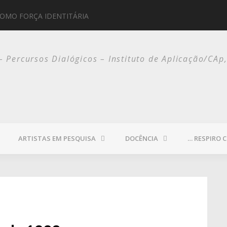
PAULO WERNECK
 – Percursos Dialógicos – Instituto de Aplicação/CAp
ARTISTAS EM PESQUISA
DOCÊNCIA
… RESPIRO 