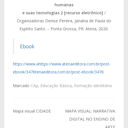
humanas
e suas tecnologias 2 [recurso eletrônico]
/
Organizadoras Denise Pereira, Janaína de Paula do
Espírito Santo. – Ponta Grossa, PR: Atena, 2020.
Ebook
https://www.ahttps://www.atenaeditora.com.br/post-
ebook/3476tenaeditora.com.br/post-ebook/3476
Marcado
CAp
,
Educação Básica
,
formação identitária
Navegação
Mapa visual CIDADE
MAPA VISUAL: NARRATIVA
de
DIGITAL NO ENSINO DE
ARTE