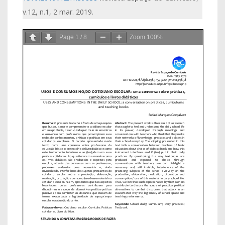
v.12, n.1, 2 mar. 2019.
Page
1
/
8
Zoom
100%