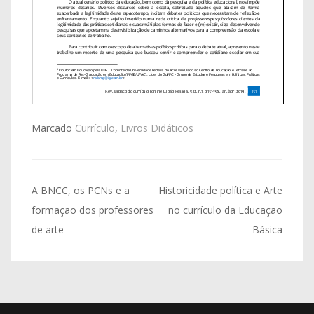
Marcado
Currículo
,
Livros Didáticos
Navegação
A BNCC, os PCNs e a
Historicidade política e Arte
de
formação dos professores
no currículo da Educação
de arte
Básica
Post