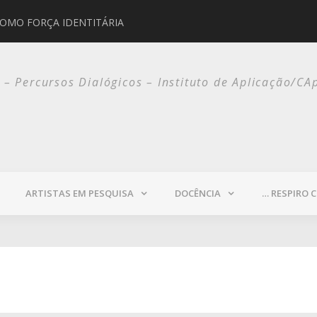
COMO FORÇA IDENTITÁRIA
JORGE SELARÓN
o – Percursos Dialógicos – Instituto de Aplicação/CA
ARTISTAS EM PESQUISA
DOCÊNCIA
… RESPIRO 