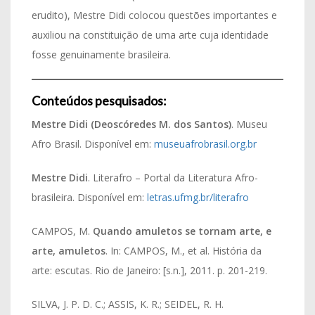
erudito), Mestre Didi colocou questões importantes e
auxiliou na constituição de uma arte cuja identidade
fosse genuinamente brasileira.
Conteúdos pesquisados:
Mestre Didi (Deoscóredes M. dos Santos)
. Museu
Afro Brasil. Disponível em:
museuafrobrasil.org.br
Mestre Didi
. Literafro – Portal da Literatura Afro-
brasileira. Disponível em:
letras.ufmg.br/literafro
CAMPOS, M.
Quando amuletos se tornam arte, e
arte, amuletos
. In: CAMPOS, M., et al. História da
arte: escutas. Rio de Janeiro: [s.n.], 2011. p. 201-219.
SILVA, J. P. D. C.; ASSIS, K. R.; SEIDEL, R. H.