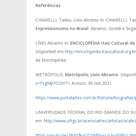
Referências
CHIARELLI, Tadeu.
Lívio Abramo
In
: CHIARELLI, Ta
Expressionismo no Brasil
: Abramo, Goeldi e Segall
LÍVIO Abramo In:
ENCICLOPÉDIA Itaú Cultural de 
Disponível em:
http://enciclopedia.itaucultural.org
da Enciclopédia.
METRÓPOLIS.
Metrópolis: Lívio Abramo.
Disponí
v=FsgMpYO2mTI
. Acesso: 06 out 2021.
https://www.portalartes.com.br/historia/biografia
UNIVERSIDADE FEDERAL DO RIO GRANDE DO SU
em:
http://www.ufrgs.br/acervoartes/artistas/a/abr
https://youtu.be/3BXSfkuO1DM?si=Lp-lsyXJElr1LW