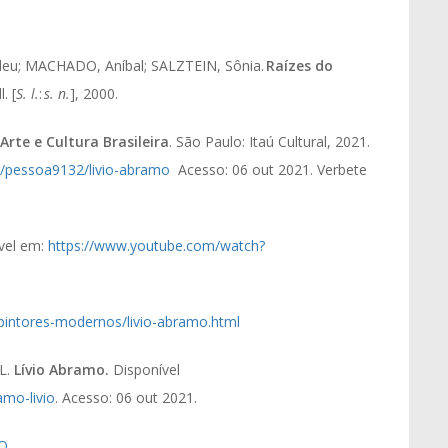
deu; MACHADO, Aníbal; SALZTEIN, Sônia.
Raízes do
. [
S. l.
:
s. n.
], 2000.
Arte e Cultura Brasileira
. São Paulo: Itaú Cultural, 2021.
.br/pessoa9132/livio-abramo
Acesso: 06 out 2021. Verbete
vel em:
https://www.youtube.com/watch?
s/pintores-modernos/livio-abramo.html
L.
Lívio Abramo.
Disponível
amo-livio
. Acesso: 06 out 2021.
rQ