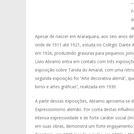
–
F
d
a
Apesar de nascer em Araraquara, aos seis anos de 
onde de 1911 até 1921, estuda no Colégio Dante Al
em 1926, produzindo gravuras para pequenos jor
Lívio Abramo entra em contato com três exposições
exposição sobre Tarsila do Amaral, com uma retro
segunda exposição foi “Arte decorativa alemã”, qu
livros e artes gráficas”, realizada em 1930.
A partir dessas exposições, Abramo aproxima-se d
Expressionismo alemão. Por conta destas influência
intensa expressividade e de forte caráter social (
em suas obras, demonstra um forte engajamento po