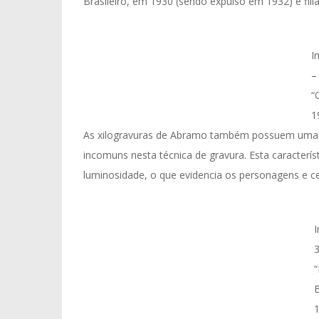
Brasileiro, em 1930 (sendo expulso em 1932) e filia
I
–
“
1
As xilogravuras de Abramo também possuem uma p
incomuns nesta técnica de gravura. Esta caracterí
luminosidade, o que evidencia os personagens e c
3
“
B