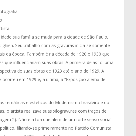
otografia
o
rtista.
idade sua família se muda para a cidade de São Paulo,
ighieri. Seu trabalho com as gravuras inicia-se somente
nais da época. Também é na década de 1920 e 1930 que
 que influenciariam suas obras. A primeira delas foi uma
spectiva de suas obras de 1923 até o ano de 1929. A
e ocorreu em 1929 e, a última, a “Exposição alemã de
as temáticas e estéticas do Modernismo brasileiro e do
s, o artista realizava suas xilogravuras com traços de
Imagem 2). Não é à toa que além de um forte senso social
lítico, filiando-se primeiramente no Partido Comunista