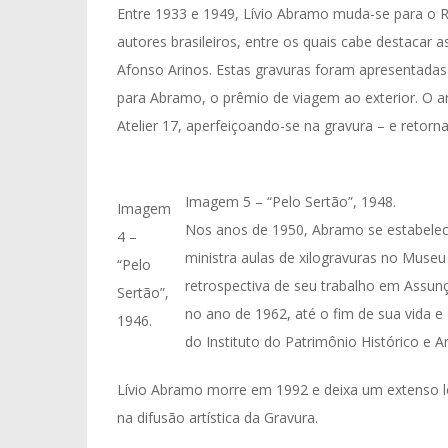
Entre 1933 e 1949, Lívio Abramo muda-se para o Rio
autores brasileiros, entre os quais cabe destacar as
Afonso Arinos. Estas gravuras foram apresentadas
para Abramo, o prêmio de viagem ao exterior. O ar
Atelier 17, aperfeiçoando-se na gravura – e retorn
Imagem 5 – “Pelo Sertão”, 1948.
Imagem
Nos anos de 1950, Abramo se estabelec
4 –
ministra aulas de xilogravuras no Muse
“Pelo
retrospectiva de seu trabalho em Assunçã
Sertão”,
no ano de 1962, até o fim de sua vida e
1946.
do Instituto do Patrimônio Histórico e A
Lívio Abramo morre em 1992 e deixa um extenso le
na difusão artística da Gravura.