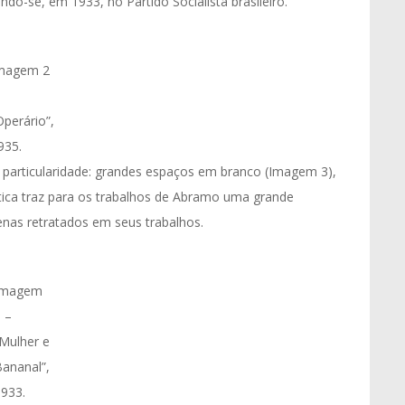
ndo-se, em 1933, no Partido Socialista brasileiro.
magem 2
Operário”,
935.
articularidade: grandes espaços em branco (Imagem 3),
stica traz para os trabalhos de Abramo uma grande
enas retratados em seus trabalhos.
Imagem
 –
Mulher e
ananal”,
1933.