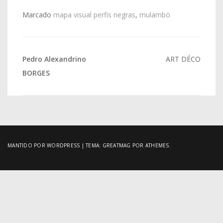
Marcado
mapa visual perfis negras
,
mulambö
Navegação
Pedro Alexandrino
ART DÉCO
de
BORGES
Post
MANTIDO POR WORDPRESS
|
TEMA:
GREATMAG
POR ATHEMES.