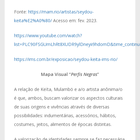
Fonte:
https://mam.rio/artistas/seydou-
keita%E2%A0%80/
Acesso em: fev. 2023.
https://www.youtube.com/watch?
list=PLC90FSGUmLhRt8XUDR9ylDneyii9hdomD&time_contin
https://ims.com.br/exposicao/seydou-keita-ims-rio/
Mapa Visual “
Perfis Negras
”
A relação de Keïta, Mulambö e a/o artista anônima/o
é que, ambos, buscam valorizar os aspectos culturais
de suas origens e vivências através de diversas
possibilidades: indumentárias, acessórios, hábitos,
costumes, jeitos, alimentos de épocas distintas.
A valorização de identidades sempre se faz necessária