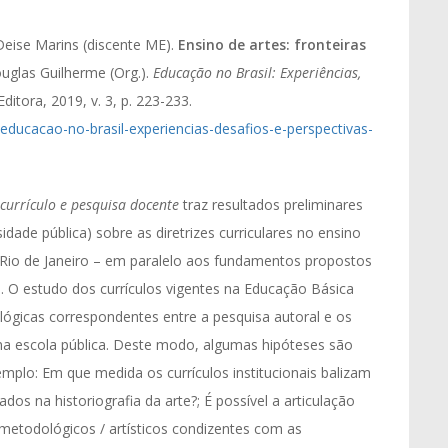
eise Marins (discente ME).
Ensino de artes: fronteiras
Douglas Guilherme (Org.).
Educação no Brasil: Experiências,
ditora, 2019, v. 3, p. 223-233.
educacao-no-brasil-experiencias-desafios-e-perspectivas-
e currículo e pesquisa docente
traz resultados preliminares
ade pública) sobre as diretrizes curriculares no ensino
o Rio de Janeiro – em paralelo aos fundamentos propostos
 O estudo dos currículos vigentes na Educação Básica
alógicas correspondentes entre a pesquisa autoral e os
a escola pública. Deste modo, algumas hipóteses são
emplo: Em que medida os currículos institucionais balizam
os na historiografia da arte?; É possível a articulação
etodológicos / artísticos condizentes com as