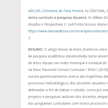
ARCURI, Christiane de Faria Pereira
; ALCÂNTARA, D
entre currículo e pesquisa docente
. In: Willian 
Desafios e Perspectivas 3
. 1ed.Ponta Grossa: Atena E
https://www.atenaeditora.com.br/arquivos/ebooks/
3
RESUMO:
O artigo
Ensino de Artes: fronteiras entr
de pesquisa acadêmica (desenvolvida numa universid
de Artes Visuais nas redes municipal e estadual d
na Base Nacional Comum Curricular / BNCC (2018).
suscita questionamentos acerca das trajetórias di
processos metodológicos dos docentes atuantes n
delineadas a fim de balizar o estudo, como por ex
projetos e pesquisas autorais dos docentes amparad
dos programas curriculares com novos processos m